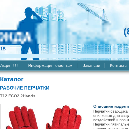
(
к1В
Акция ! ! !
Информация клиентам
Вакансии
Контакты
Каталог
РАБОЧИЕ ПЕРЧАТКИ
Т12 ЕСО2 2Hands
Описание издели
Перчатки сварщика (
спилковые для защи
воздействий и повы
Перчатки пятипалые
ладони, хлопка и ль