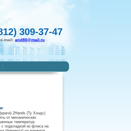
812) 309-37-47
e-mail:
and80@mail.ru
я:
краги) 2Hands (Ту Хэндс)
ты от механических
шенных температур.
 с подкладкой из флиса на
на (брезента) на манжете,