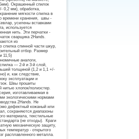
-5мм). Окрашенный спилок
- 0,2 мм), обработка,
ранение мягкости спилка в
о времени хранения, швы -
Кевлар, усилены вставками
та, используется
нная нить. Эти перчатки -
чаток сварщика 2Hands.
ваются из
о спилка спинной части шкур,
рительный отбор. Размер
и 11,5)
номичные аналоги,
пилка — 2-й и 3-й слой,
шей толщиной (1,2 и 1,1 +/-
но) и, как следствие,
року эксплуатации и
узок. Швы прошиты
й нитью хлопок/полиэстер.
серия, изготавливаемая в
еми экологическими нормами
зводства 2Hands. Не
домо дефектный кожаный или
ал, сохраняются диапазоны
го материала, текстильные
стандарта (не отходы). Краги
ватную механическую защиту,
ых температур - открытого
ызг расплавленного металла.