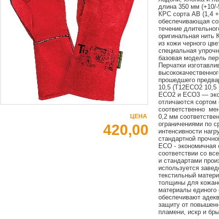
длина 350 мм (+10/
КРС сорта АВ (1,4 +/
обеспечивающая сох
течение длительног
оригинальная нить 
из кожи черного цве
специальная упрочне
базовая модель пер
Перчатки изготавли
высококачественног
прошедшего предва
10,5 (T12ECO2 10,5 
ЕСО2 и ЕСО3 — эко
отличаются сортом с
соответственно мень
ЦЕНА
0,2 мм соответствен
ограничениями по с
420,00
интенсивности нагр
стандартной прочно
ЕСО - экономичная 
соответствии со вс
и стандартами прои
используется заве
текстильный матери
толщины для кожано
материалы единого 
обеспечивают адек
защиту от повышенн
пламени, искр и бр